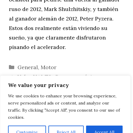
ruso de 2012, Mark Shulzhitskiy, y también
al ganador alemán de 2012, Peter Pyzera.
Estos dos realmente están viviendo su
sueño, ya que claramente disfrutaron
pisando el acelerador.
Categorías
General
,
Motor
Volvo V40 T2: Consumo mínimo con
We value your privacy
máxima seguridad
EE.UU.: 100.000 dólares de recargo para
We use cookies to enhance your browsing experience,
serve personalized ads or content, and analyze our
los clientes del BMW i8 en apuros
traffic. By clicking "Accept All", you consent to our use of
cookies.
Customize
Reject All
Accept All