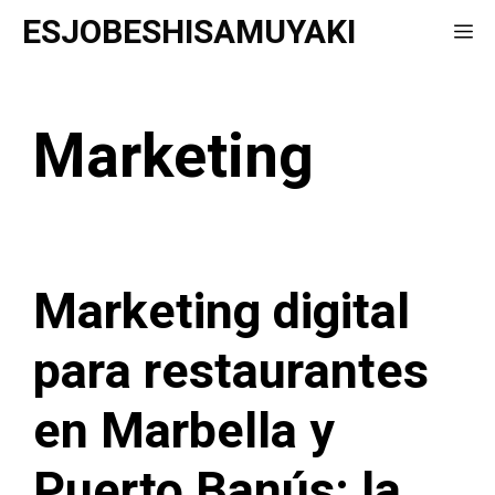
Saltar
ESJOBESHISAMUYAKI
Me
al
contenido
Marketing
Marketing digital
para restaurantes
en Marbella y
Puerto Banús: la