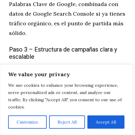
Palabras Clave de Google, combinada con
datos de Google Search Console si ya tienes
tráfico orgánico, es el punto de partida más
sólido.
Paso 3 – Estructura de campañas clara y
escalable
Una estructura de campaña bien organizada
We value your privacy
no es un lujo técnico: es la diferencia entre
We use cookies to enhance your browsing experience,
una cuenta manejable y un caos imposible
serve personalized ads or content, and analyze our
de optimizar.
traffic. By clicking "Accept All", you consent to our use of
cookies.
La lógica recomendada para una empresa
Customize
Reject All
Accept All
cordobesa con varios servicios: