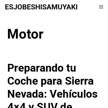
Saltar
ESJOBESHISAMUYAKI
Me
al
contenido
Motor
Preparando tu
Coche para Sierra
Nevada: Vehículos
4×4 y SUV de