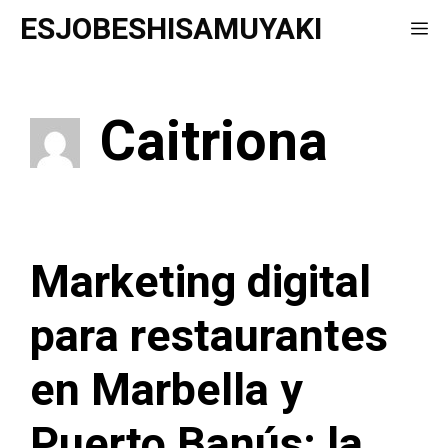
Saltar
ESJOBESHISAMUYAKI
Me
al
contenido
Caitriona
Marketing digital
para restaurantes
en Marbella y
Puerto Banús: la