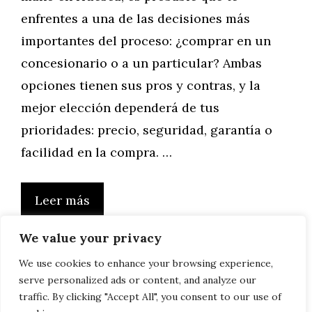
enfrentes a una de las decisiones más
importantes del proceso: ¿comprar en un
concesionario o a un particular? Ambas
opciones tienen sus pros y contras, y la
mejor elección dependerá de tus
prioridades: precio, seguridad, garantía o
facilidad en la compra. …
Leer más
We value your privacy
We use cookies to enhance your browsing experience,
serve personalized ads or content, and analyze our
Página
Página
Página
1
2
…
23
Siguiente
→
traffic. By clicking "Accept All", you consent to our use of