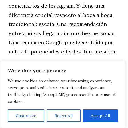
comentarios de Instagram. Y tiene una
diferencia crucial respecto al boca a boca
tradicional: escala. Una recomendación
entre amigos llega a cinco o diez personas.
Una reseña en Google puede ser leída por
miles de potenciales clientes durante años.
Esto convierte la gestión de la reputación
We value your privacy
online en una de las prioridades
We use cookies to enhance your browsing experience,
estratégicas más importantes para
serve personalized ads or content, and analyze our
traffic. By clicking "Accept All", you consent to our use of
cualquier restaurante en Marbella. Y sin
cookies.
embargo, es uno de los ámbitos donde más
descuidos se observan.
Customize
Reject All
Accept All