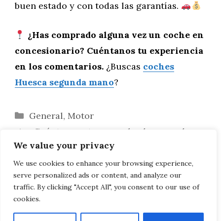
buen estado y con todas las garantías.
¿Has comprado alguna vez un coche en
concesionario? Cuéntanos tu experiencia
en los comentarios.
¿Buscas
coches
Huesca segunda mano
?
Categorías
General
,
Motor
¿Cuánto cuesta un coche de segunda
We value your privacy
mano en Huesca en 2025?
Guía para encontrar coches de segunda
We use cookies to enhance your browsing experience,
serve personalized ads or content, and analyze our
mano de renting en Huesca al mejor precio
traffic. By clicking "Accept All", you consent to our use of
cookies.