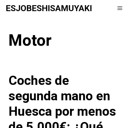
Saltar
ESJOBESHISAMUYAKI
Me
al
contenido
Motor
Coches de
segunda mano en
Huesca por menos
de 5.000€: ¿Qué