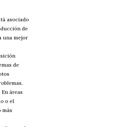
stá asociado
educción de
 a una mejor
sición
lemas de
otos
problemas.
:
En áreas
o o el
o más