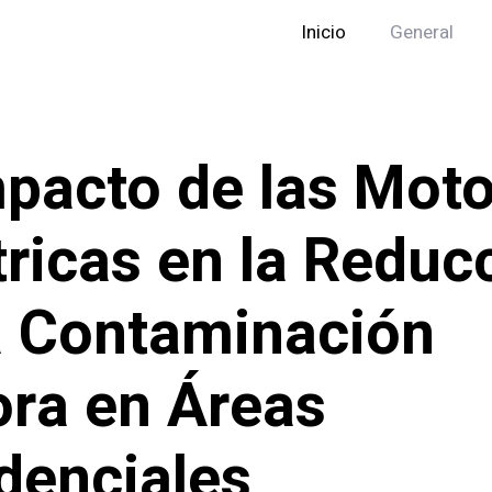
Inicio
General
mpacto de las Mot
tricas en la Reduc
a Contaminación
ra en Áreas
denciales