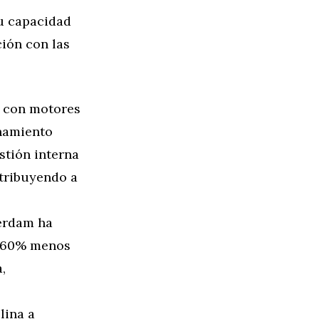
su capacidad
ción con las
n con motores
onamiento
tión interna
ntribuyendo a
erdam ha
n 60% menos
,
lina a