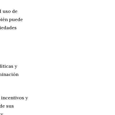
l uso de
mbién puede
piedades
íticas y
minación
incentivos y
 de sus
 y