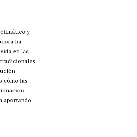
climático y
onora ha
vida en las
 tradicionales
lución
os cómo las
aminación
án aportando