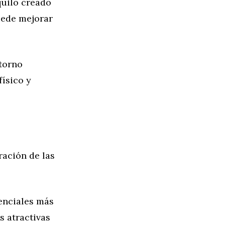
quilo creado
uede mejorar
torno
físico y
ración de las
enciales más
s atractivas