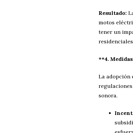
Resultado:
La
motos eléctri
tener un impa
residenciales
**4. Medidas
La adopción d
regulaciones
sonora.
Incent
subsid
esfuer