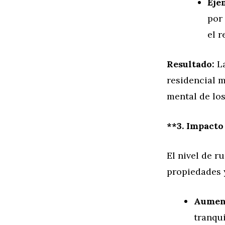
Eje
por
el 
Resultado:
La
residencial m
mental de los
**3. Impacto
El nivel de r
propiedades y
Aument
tranqui