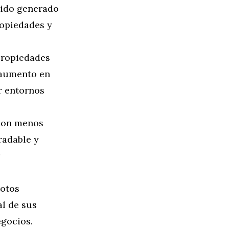
uido generado
ropiedades y
propiedades
 aumento en
r entornos
con menos
radable y
motos
al de sus
egocios.