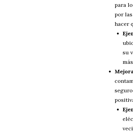
para l
por la
hacer q
Eje
ubi
su 
más 
Mejora
contam
seguro
positiv
Eje
elé
vec