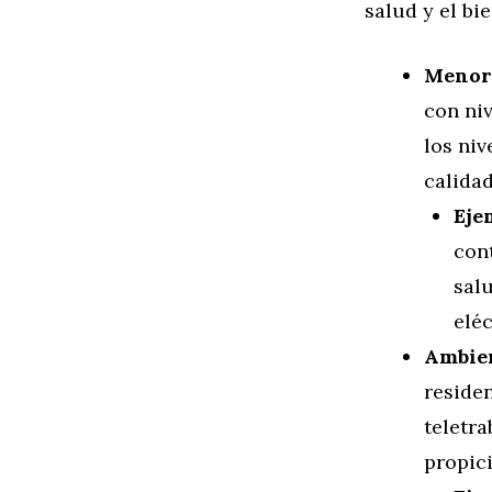
salud y el bi
Menor 
con ni
los niv
calidad
Eje
con
sal
eléc
Ambien
residen
teletr
propici