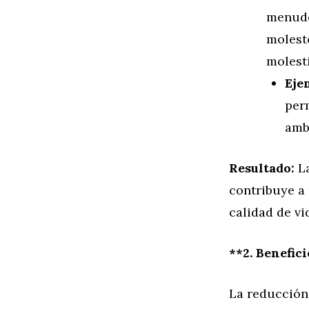
menudo
molesto
molesti
Eje
per
amb
Resultado:
La
contribuye a
calidad de vi
**2. Benefici
La reducción