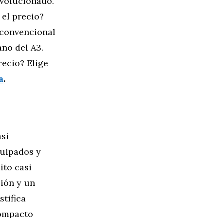
evolucionado.
el precio?
a convencional
ano del A3.
recio? Elige
a
.
si
quipados y
ito casi
ción y un
tifica
compacto