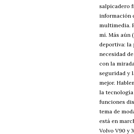
salpicadero f
información q
multimedia. P
mí. Más aún 
deportiva: la
necesidad de 
con la mirad
seguridad y l
mejor. Hable
la tecnología
funciones di
tema de moda
está en march
Volvo V90 y 