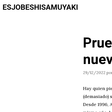
Saltar
ESJOBESHISAMUYAKI
al
contenido
Prue
nuev
29/12/2022
po
Hay quien pie
(demasiado) s
Desde 1996, A