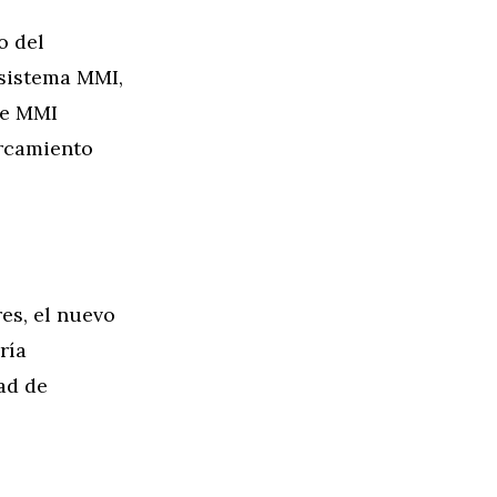
o del
 sistema MMI,
ce MMI
arcamiento
es, el nuevo
ría
ad de