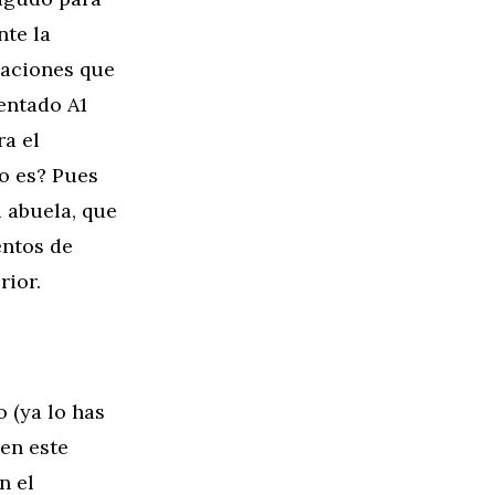
te la
vaciones que
entado A1
ra el
Lo es? Pues
u abuela, que
entos de
rior.
o (ya lo has
 en este
n el