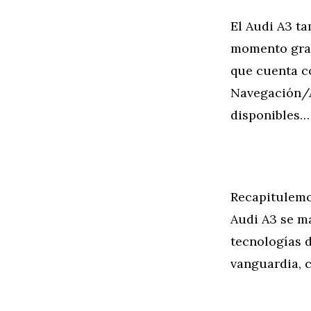
El Audi A3 t
momento grac
que cuenta c
Navegación/A
disponibles… 
Recapitulemos
Audi A3 se ma
tecnologías 
vanguardia, c