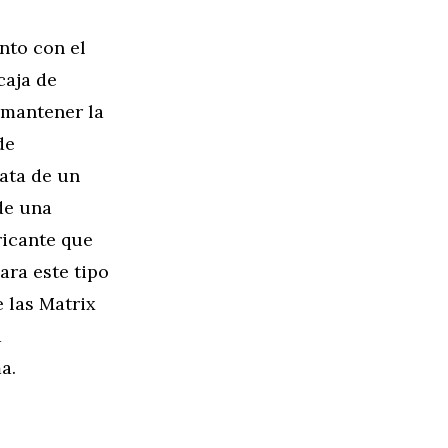
unto con el
caja de
 mantener la
de
rata de un
de una
ricante que
ara este tipo
 las Matrix
a
a.