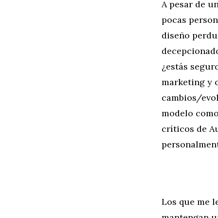
A pesar de un
pocas person
diseño perdur
decepcionado
¿estás seguro
marketing y 
cambios/evol
modelo como u
críticos de A
personalmente
Los que me l
mantengan un