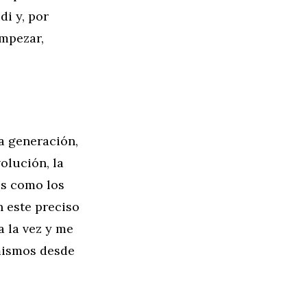
i y, por
empezar,
a generación,
olución, la
es como los
n este preciso
 la vez y me
mismos desde