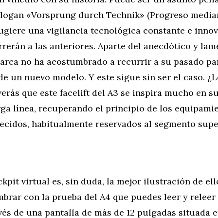
slogan «Vorsprung durch Technik» (Progreso median
ugiere una vigilancia tecnológica constante e inno
rerán a las anteriores. Aparte del anecdótico y lam
marca no ha acostumbrado a recurrir a su pasado pa
e un nuevo modelo. Y este sigue sin ser el caso. ¿
verás que este facelift del A3 se inspira mucho en s
rga línea, recuperando el principio de los equipami
recidos, habitualmente reservados al segmento supe
kpit virtual es, sin duda, la mejor ilustración de ell
brar con la prueba del A4 que puedes leer y releer
avés de una pantalla de más de 12 pulgadas situada e