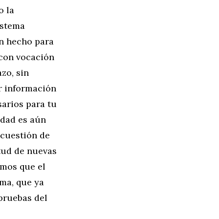
o la
istema
un hecho para
 con vocación
azo, sin
ar información
arios para tu
idad es aún
 cuestión de
itud de nuevas
emos que el
ma, que ya
 pruebas del