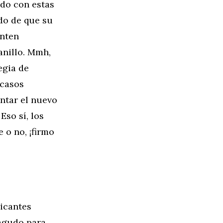
rdo con estas
do de que su
enten
anillo. Mmh,
egia de
scasos
ntar el nuevo
Eso sí, los
 o no, ¡firmo
ricantes
iagudo para