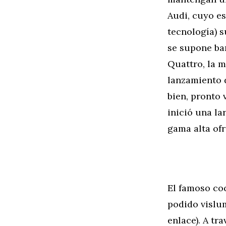
Audi, cuyo e
tecnología) s
se supone bar
Quattro, la 
lanzamiento d
bien, pronto 
inició una la
gama alta of
El famoso coc
podido vislum
enlace). A tr