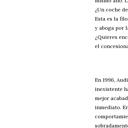
mismo año. La
¿Un coche de
Esta es la fi
y aboga por l
¿Quieres enc
el concesion
En 1996, Aud
inexistente h
mejor acabado
inmediato. En
comportamien
sobradamente