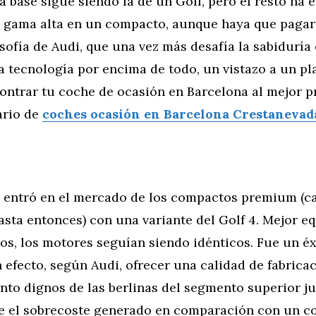
 base sigue siendo la de un Golf, pero el resto ha 
 gama alta en un compacto, aunque haya que pagar 
losofía de Audi, que una vez más desafía la sabidurí
a tecnología por encima de todo, un vistazo a un pl
ontrar tu coche de ocasión en Barcelona al mejor p
ario de
coches ocasión en Barcelona Crestanevad
i entró en el mercado de los compactos premium (ca
asta entonces) con una variante del Golf 4. Mejor e
s, los motores seguían siendo idénticos. Fue un éx
 efecto, según Audi, ofrecer una calidad de fabrica
to dignos de las berlinas del segmento superior jus
 el sobrecoste generado en comparación con un 