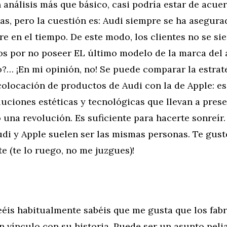
 análisis más que básico, casi podría estar de acue
as, pero la cuestión es: Audi siempre se ha asegura
e en el tiempo. De este modo, los clientes no se si
s por no poseer EL último modelo de la marca del 
?… ¡En mi opinión, no! Se puede comparar la estrat
colocación de productos de Audi con la de Apple: e
uciones estéticas y tecnológicas que llevan a prese
na revolución. Es suficiente para hacerte sonreír. 
udi y Apple suelen ser las mismas personas. Te guste
 (te lo ruego, no me juzgues)!
eéis habitualmente sabéis que me gusta que los fab
 vínculo con su historia. Puede ser un asunto pel