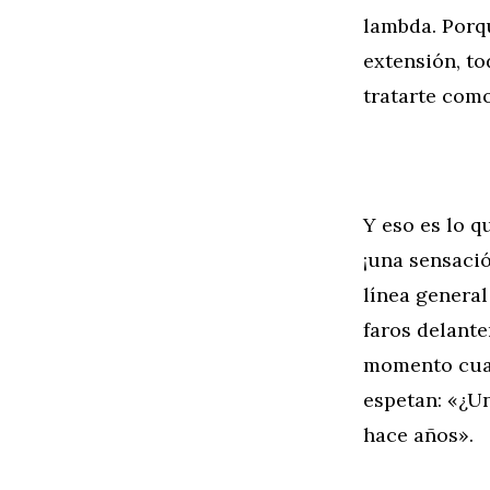
lambda. Porq
extensión, to
tratarte com
Y eso es lo q
¡una sensaci
línea general
faros delante
momento cuan
espetan: «¿U
hace años».