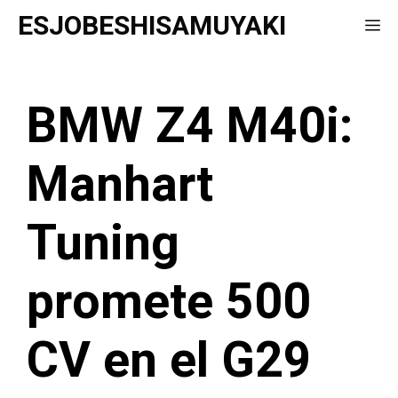
Saltar
ESJOBESHISAMUYAKI
Me
al
contenido
BMW Z4 M40i:
Manhart
Tuning
promete 500
CV en el G29