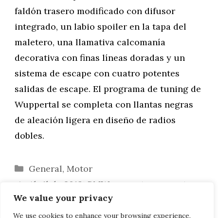
faldón trasero modificado con difusor
integrado, un labio spoiler en la tapa del
maletero, una llamativa calcomanía
decorativa con finas líneas doradas y un
sistema de escape con cuatro potentes
salidas de escape. El programa de tuning de
Wuppertal se completa con llantas negras
de aleación ligera en diseño de radios
dobles.
Categorías
General
,
Motor
Abril de 2019: BMW aumenta sus ventas
We value your privacy
en Estados Unidos un 1,4% gracias al X7
BMW Serie 8 Gran Coupé: Un nuevo
We use cookies to enhance your browsing experience,