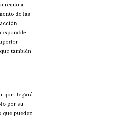
mercado a
mento de las
racción
disponible
superior
 que también
r que llegará
ólo por su
o que pueden