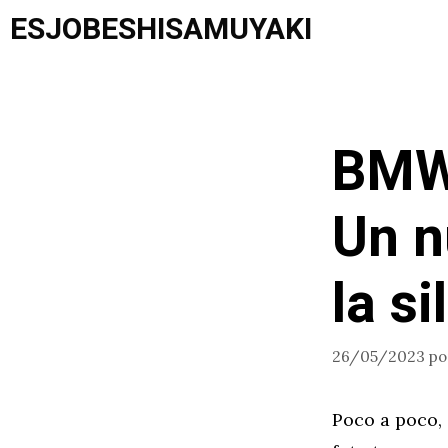
Saltar
ESJOBESHISAMUYAKI
al
contenido
BMW 
Un n
la s
26/05/2023
p
Poco a poco,