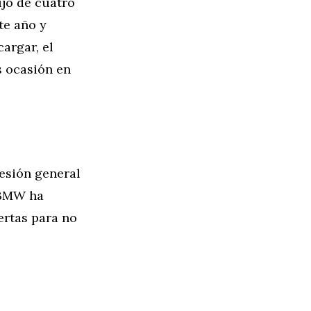
ujo de cuatro
te año y
argar, el
s ocasión en
resión general
e BMW ha
uertas para no