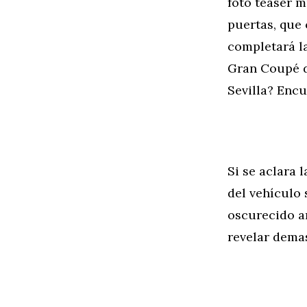
foto teaser m
puertas, que 
completará la
Gran Coupé d
Sevilla? Enc
Si se aclara 
del vehículo
oscurecido ar
revelar demas