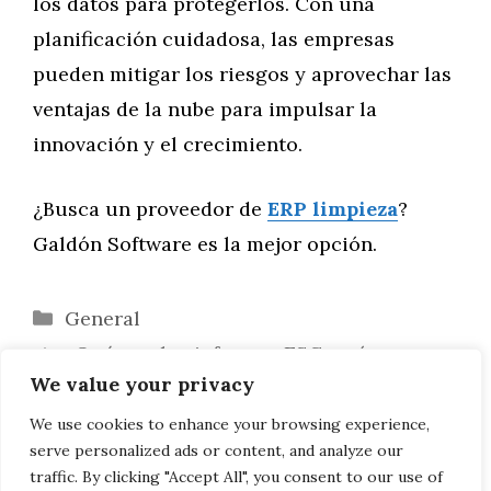
los datos para protegerlos. Con una
planificación cuidadosa, las empresas
pueden mitigar los riesgos y aprovechar las
ventajas de la nube para impulsar la
innovación y el crecimiento.
¿Busca un proveedor de
ERP limpieza
?
Galdón Software es la mejor opción.
Categorías
General
¿Qué son los informes ESG y cómo
We value your privacy
puede ayudar un ERP?
Soberanía y estrategia en la nube:
We use cookies to enhance your browsing experience,
serve personalized ads or content, and analyze our
primera parte
traffic. By clicking "Accept All", you consent to our use of