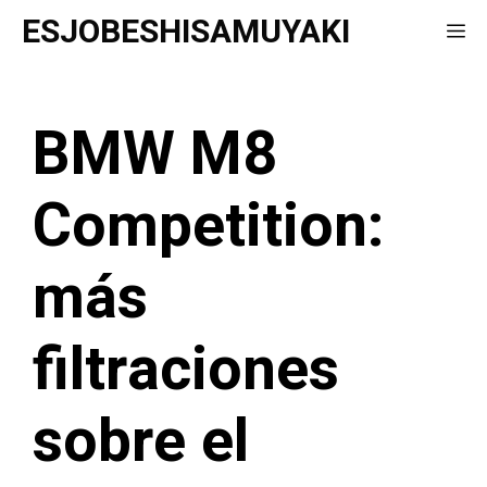
Saltar
ESJOBESHISAMUYAKI
Me
al
contenido
BMW M8
Competition:
más
filtraciones
sobre el