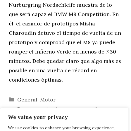
Nürburgring Nordschleife muestra de lo
que será capaz el BMW M8 Competition. En
él, el cazador de prototipos Misha
Charoudin detuvo el tiempo de vuelta de un
prototipo y comprobó que el M8 ya puede
romper el Infierno Verde en menos de 7:30
minutos. Debe quedar claro que algo más es
posible en una vuelta de récord en
condiciones óptimas.
Categorías
General
,
Motor
Pasos para iniciar su proceso de
We value your privacy
digitalización III
BMW X2 M35i: Más fotos del F39 de
We use cookies to enhance your browsing experience,