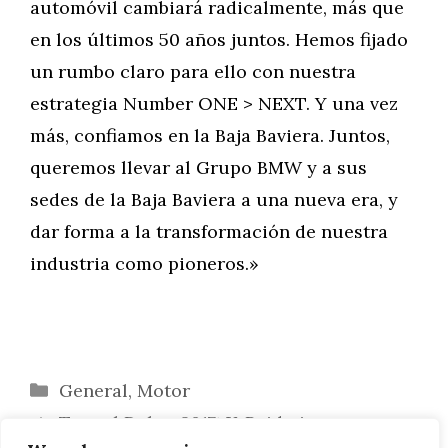
automóvil cambiará radicalmente, más que
en los últimos 50 años juntos. Hemos fijado
un rumbo claro para ello con nuestra
estrategia Number ONE > NEXT. Y una vez
más, confiamos en la Baja Baviera. Juntos,
queremos llevar al Grupo BMW y a sus
sedes de la Baja Baviera a una nueva era, y
dar forma a la transformación de nuestra
industria como pioneros.»
Categorías
General
,
Motor
Tras el Dakar 2017: X-Raid piensa en