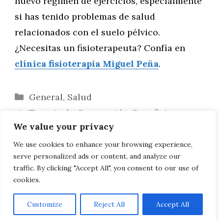
nuevo régimen de ejercicios, especialmente
si has tenido problemas de salud
relacionados con el suelo pélvico.
¿Necesitas un fisioterapeuta? Confía en
clínica fisioterapia Miguel Peña
.
Categorías
General
,
Salud
Terapia de Compresión: Beneficios y
We value your privacy
Aplicaciones en el Cuidado de la Salud
Ejercicios Efectivos para Mitigar el Dolor
We use cookies to enhance your browsing experience,
serve personalized ads or content, and analyze our
de Rodilla en Corredores
traffic. By clicking "Accept All", you consent to our use of
cookies.
Customize
Reject All
Accept All
AVISO LEGAL, POLITICA DE PRIVACIDAD, COOKIES