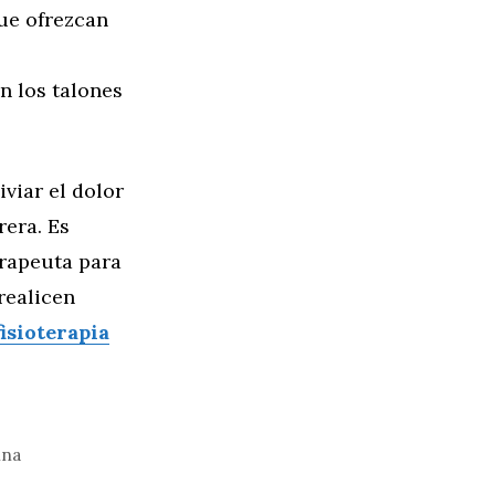
ue ofrezcan
n los talones
viar el dolor
rera. Es
erapeuta para
realicen
fisioterapia
ina