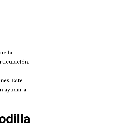
ue la
rticulación.
ones. Este
en ayudar a
odilla