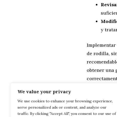
Revisa
sufici
Modific
y trata
Implementar e
de rodilla, s
recomendable 
obtener una g
correctament
Miguel Peña
We value your privacy
We use cookies to enhance your browsing experience,
Categorías
General
,
Sal
serve personalized ads or content, and analyze our
Fortaleciend
Fortalecimie
traffic. By clicking "Accept All", you consent to our use of