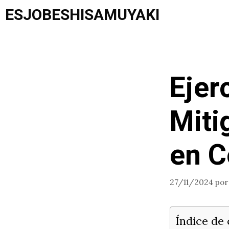
Saltar
ESJOBESHISAMUYAKI
al
contenido
Ejer
Miti
en C
27/11/2024
po
Índice de