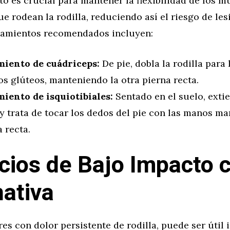
to es crucial para mantener la flexibilidad de los m
e rodean la rodilla, reduciendo así el riesgo de les
ramientos recomendados incluyen:
miento de cuádriceps:
De pie, dobla la rodilla para 
os glúteos, manteniendo la otra pierna recta.
miento de isquiotibiales:
Sentado en el suelo, exti
y trata de tocar los dedos del pie con las manos m
 recta.
icios de Bajo Impacto
nativa
es con dolor persistente de rodilla, puede ser útil