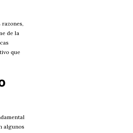
 razones,
me de la
icas
tivo que
o
undamental
an algunos