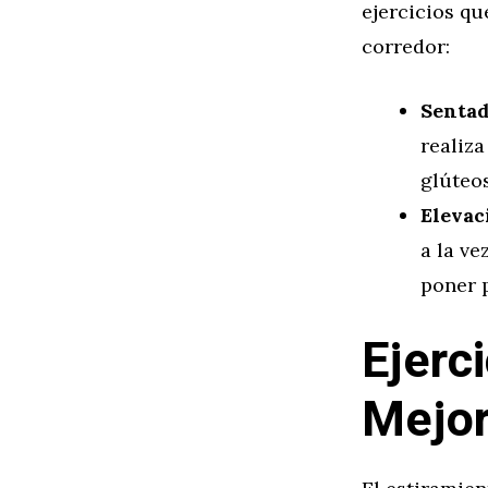
ejercicios q
corredor:
Sentad
realiza
glúteos
Elevac
a la ve
poner p
Ejerc
Mejor