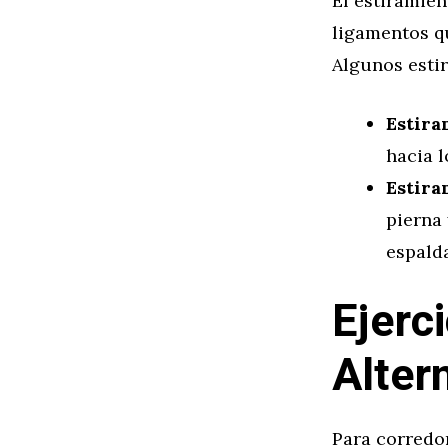
El estiramien
ligamentos qu
Algunos esti
Estira
hacia l
Estira
pierna 
espalda
Ejerc
Alter
Para corredor