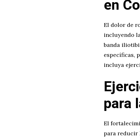
en Co
El dolor de r
incluyendo la
banda iliotib
específicas, 
incluya ejerc
Ejerc
para 
El fortalecim
para reducir 