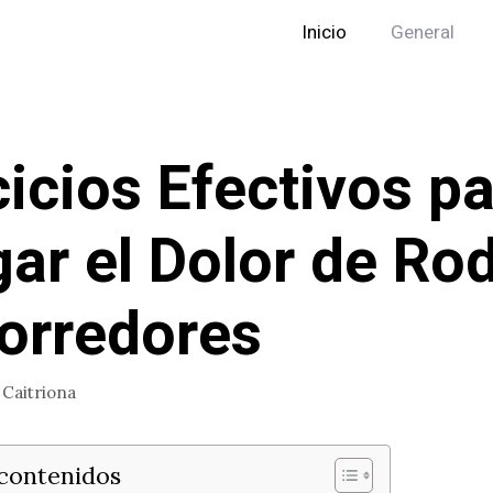
Inicio
General
cicios Efectivos p
gar el Dolor de Rod
orredores
r
Caitriona
 contenidos