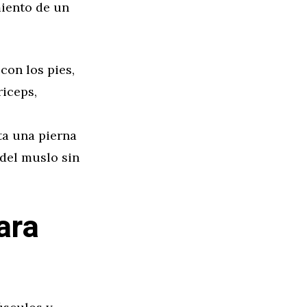
miento de un
con los pies,
riceps,
ta una pierna
 del muslo sin
ara