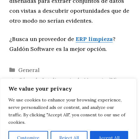
diseñadas para extraer conjuntos de datos
con vistas a descubrir oportunidades que de
otro modo no serían evidentes.
¿Busca un proveedor de
ERP limpieza
?
Galdón Software es la mejor opción.
Categorías
General
Cómo la Inteligencia de Negocio (BI)
We value your privacy
puede ayudar a su empresa
Pasos para iniciar su proceso de
We use cookies to enhance your browsing experience,
serve personalized ads or content, and analyze our
digitalización IV
traffic. By clicking "Accept All", you consent to our use of
cookies.
Customize
Reject All
Accept All