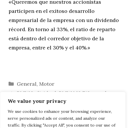
«Queremos que nuestros accionistas
participen en el exitoso desarrollo
empresarial de la empresa con un dividendo
récord. En torno al 33%, el ratio de reparto
está dentro del corredor objetivo de la
empresa, entre el 30% y el 40%.»
Categorías
General
,
Motor
BMW Individual: BMW M6 F12 en color
We value your privacy
GTS Naranja Fuego
AC Schnitzer ACZ4 5.0d: BMW Z4 E89 con
We use cookies to enhance your browsing experience,
serve personalized ads or content, and analyze our
Triturbo Diesel
traffic. By clicking "Accept All", you consent to our use of