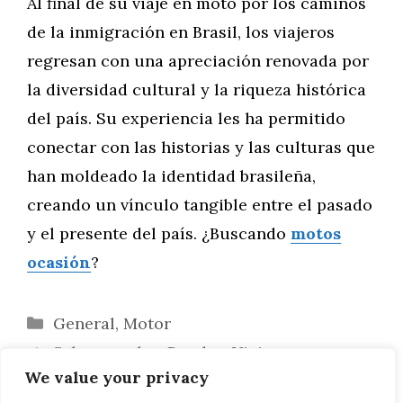
Al final de su viaje en moto por los caminos
de la inmigración en Brasil, los viajeros
regresan con una apreciación renovada por
la diversidad cultural y la riqueza histórica
del país. Su experiencia les ha permitido
conectar con las historias y las culturas que
han moldeado la identidad brasileña,
creando un vínculo tangible entre el pasado
y el presente del país. ¿Buscando
motos
ocasión
?
Categorías
General
,
Motor
Sabores sobre Ruedas: Viajes
We value your privacy
Gastronómicos en Moto por Brasil