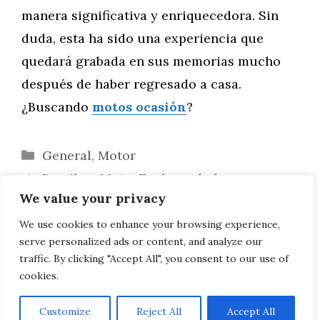
manera significativa y enriquecedora. Sin
duda, esta ha sido una experiencia que
quedará grabada en sus memorias mucho
después de haber regresado a casa.
¿Buscando
motos ocasión
?
Categorías
General
,
Motor
Brasil en Moto: Explorando las
We value your privacy
Maravillas de la Región de los Lagos
Explorando los Lagos del Sur de Brasil
We use cookies to enhance your browsing experience,
serve personalized ads or content, and analyze our
en Moto: Aventuras Lacustres
traffic. By clicking "Accept All", you consent to our use of
cookies.
Customize
Reject All
Accept All
AVISO LEGAL, POLITICA DE PRIVACIDAD, COOKIES